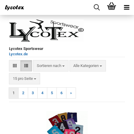
Lycotex Sportswear
Lycotex.de
Sortieren nach
Sortieren nach
Alle Kategorien
pro Seite
15 pro Seite
1
2
3
4
5
6
»