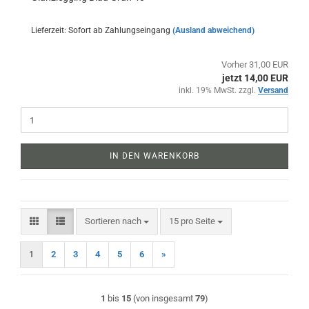
Lieferzeit: Sofort ab Zahlungseingang
(Ausland abweichend)
Vorher 31,00 EUR
jetzt 14,00 EUR
inkl. 19% MwSt. zzgl.
Versand
IN DEN WARENKORB
Sortieren nach
pro Seite
Sortieren nach
15 pro Seite
1
2
3
4
5
6
»
1
bis
15
(von insgesamt
79
)