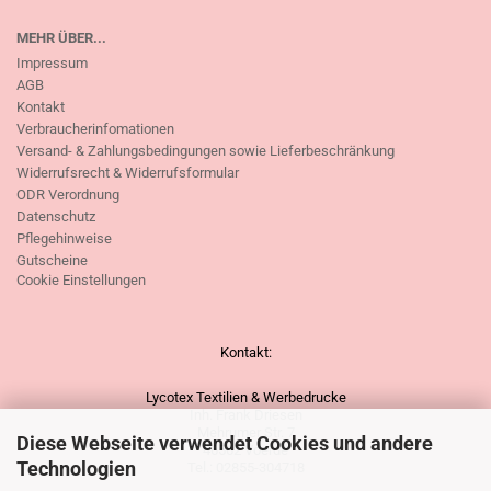
MEHR ÜBER...
Impressum
AGB
Kontakt
Verbraucherinfomationen
Versand- & Zahlungsbedingungen sowie Lieferbeschränkung
Widerrufsrecht & Widerrufsformular
ODR Verordnung
Datenschutz
Pflegehinweise
Gutscheine
Cookie Einstellungen
Kontakt:
Lycotex Textilien & Werbedrucke
Inh. Frank Driesen
Mehrumer Str. 7
Diese Webseite verwendet Cookies und andere
46562 Voerde
Technologien
Tel.: 02855-304718