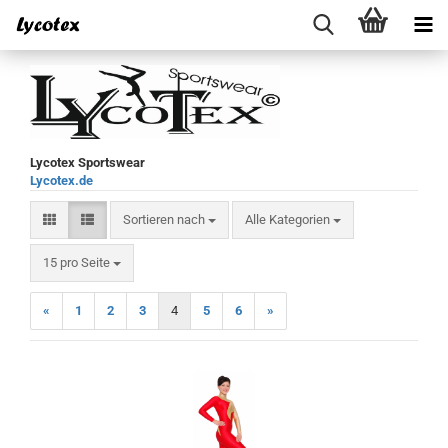
Lycotex Sportswear
Lycotex.de
Sortieren nach
Sortieren nach
Alle Kategorien
pro Seite
15 pro Seite
«
1
2
3
4
5
6
»