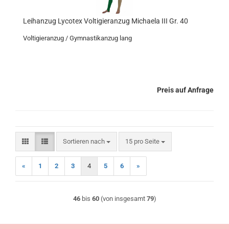
Leihanzug Lycotex Voltigieranzug Michaela III Gr. 40
Voltigieranzug / Gymnastikanzug lang
Preis auf Anfrage
Sortieren nach
pro Seite
Sortieren nach
15 pro Seite
«
1
2
3
4
5
6
»
46
bis
60
(von insgesamt
79
)