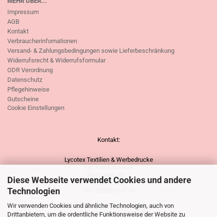
MEHR ÜBER...
Impressum
AGB
Kontakt
Verbraucherinfomationen
Versand- & Zahlungsbedingungen sowie Lieferbeschränkung
Widerrufsrecht & Widerrufsformular
ODR Verordnung
Datenschutz
Pflegehinweise
Gutscheine
Cookie Einstellungen
Kontakt:
Lycotex Textilien & Werbedrucke
Inh. Frank Driesen
Mehrumer Str. 7
Diese Webseite verwendet Cookies und andere
46562 Voerde
Technologien
Tel.: 02855-304718
Wir verwenden Cookies und ähnliche Technologien, auch von
Unsere vorübergehenden Öffnungszeiten:
Di - Fr. 15.30 Uhr bis 18.30 Uhr
Drittanbietern, um die ordentliche Funktionsweise der Website zu