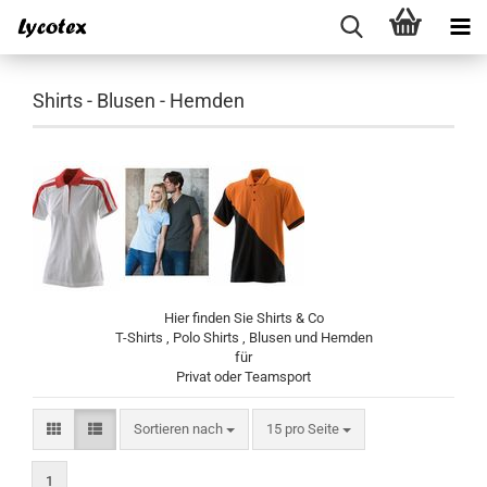
Shirts - Blusen - Hemden
Hier finden Sie Shirts & Co
T-Shirts , Polo Shirts , Blusen und Hemden
für
Privat oder Teamsport
Sortieren nach
pro Seite
Sortieren nach
15 pro Seite
1