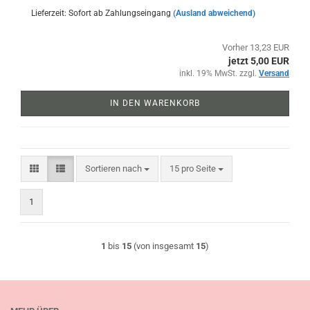
Lieferzeit: Sofort ab Zahlungseingang
(Ausland abweichend)
Vorher 13,23 EUR
jetzt 5,00 EUR
inkl. 19% MwSt. zzgl.
Versand
IN DEN WARENKORB
Sortieren nach
pro Seite
Sortieren nach
15 pro Seite
1
1
bis
15
(von insgesamt
15
)