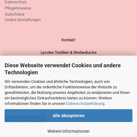
Datenschutz
Pflegehinweise
Gutscheine
Cookie Einstellungen
Kontakt:
Lycotex Textilien & Werbedrucke
Inh. Frank Driesen
Mehrumer Str. 7
Diese Webseite verwendet Cookies und andere
46562 Voerde
Technologien
Tel.: 02855-304718
Wir verwenden Cookies und ähnliche Technologien, auch von
Unsere vorübergehenden Öffnungszeiten:
Di - Fr. 15.30 Uhr bis 18.30 Uhr
Drittanbietern, um die ordentliche Funktionsweise der Website zu
Samstags von 10.00 Uhr bis 13.00 Uhr
gewährleisten, die Nutzung unseres Angebotes zu analysieren und Ihnen
ein bestmögliches Einkaufserlebnis bieten zu können. Weitere
Informationen finden Sie in unserer
Datenschutzerklärung
.
Alle Akzeptieren
Vertrag widerrufen
Weitere Informationen
Webshop erstellen
mit Gambio.de © 2026