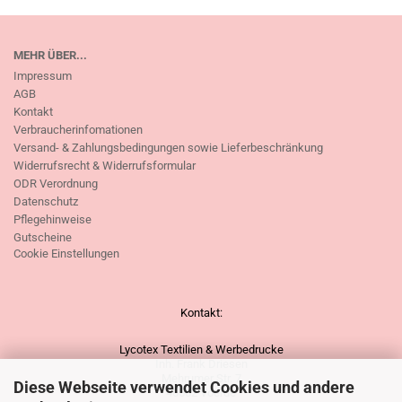
MEHR ÜBER...
Impressum
AGB
Kontakt
Verbraucherinfomationen
Versand- & Zahlungsbedingungen sowie Lieferbeschränkung
Widerrufsrecht & Widerrufsformular
ODR Verordnung
Datenschutz
Pflegehinweise
Gutscheine
Cookie Einstellungen
Kontakt:
Lycotex Textilien & Werbedrucke
Inh. Frank Driesen
Mehrumer Str. 7
Diese Webseite verwendet Cookies und andere
46562 Voerde