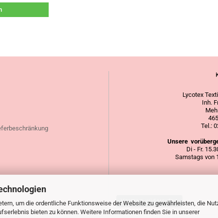
n
Lycotex Text
Inh. 
Mehr
465
Tel.:
eferbeschränkung
Unsere vorüberge
Di - Fr. 15.
Samstags von 1
echnologien
Vertrag widerrufen
tern, um die ordentliche Funktionsweise der Website zu gewährleisten, die Nu
serlebnis bieten zu können. Weitere Informationen finden Sie in unserer