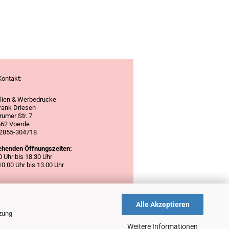
Kontakt:
ilien & Werbedrucke
Frank Driesen
umer Str. 7
62 Voerde
 02855-304718
henden Öffnungszeiten:
30 Uhr bis 18.30 Uhr
0.00 Uhr bis 13.00 Uhr
Alle Akzeptieren
tzung
Weitere Informationen