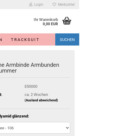
Login
Merkzettel
Ihr Warenkorb
0,00 EUR
N
T R A C K S U I T
SUCHEN
lne Armbinde Armbunden
nummer
E50000
t:
ca. 2 Wochen
(Ausland abweichend)
lyamid glänzend: