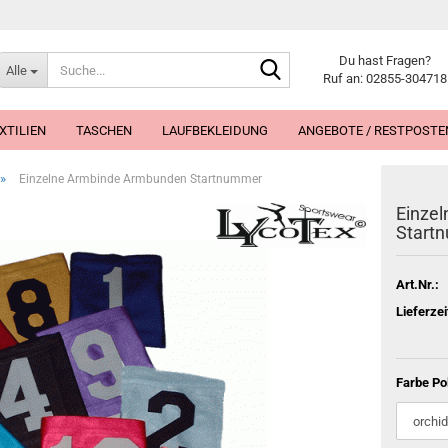
Suche...
Du hast Fragen?
Alle
Ruf an: 02855-304718
XTILIEN
TASCHEN
LAUFBEKLEIDUNG
ANGEBOTE / RESTPOSTE
»
Einzelne Armbinde Armbunden Startnummer
Einze
Start
Art.Nr.:
Lieferzei
Farbe Po