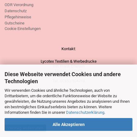
ODR Verordnung
Datenschutz
Pflegehinweise
Gutscheine
Cookie Einstellungen
Kontakt:
Lycotex Textilien & Werbedrucke
Inh. Frank Driesen
Mehrumer Str. 7
Diese Webseite verwendet Cookies und andere
46562 Voerde
Technologien
Tel.: 02855-304718
Wir verwenden Cookies und ähnliche Technologien, auch von
Unsere vorübergehenden Öffnungszeiten:
Di - Fr. 15.30 Uhr bis 18.30 Uhr
Drittanbietern, um die ordentliche Funktionsweise der Website zu
Samstags von 10.00 Uhr bis 13.00 Uhr
gewährleisten, die Nutzung unseres Angebotes zu analysieren und Ihnen
ein bestmögliches Einkaufserlebnis bieten zu können. Weitere
Informationen finden Sie in unserer
Datenschutzerklärung
.
Alle Akzeptieren
Vertrag widerrufen