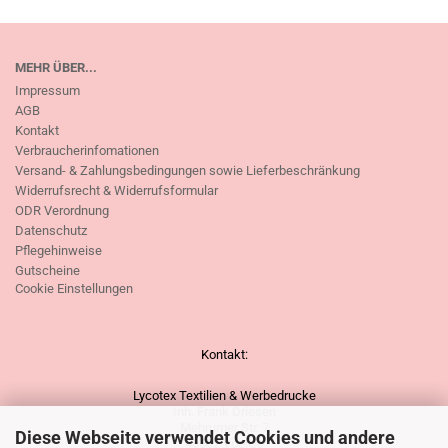
MEHR ÜBER...
Impressum
AGB
Kontakt
Verbraucherinfomationen
Versand- & Zahlungsbedingungen sowie Lieferbeschränkung
Widerrufsrecht & Widerrufsformular
ODR Verordnung
Datenschutz
Pflegehinweise
Gutscheine
Cookie Einstellungen
Kontakt:
Lycotex Textilien & Werbedrucke
Inh. Frank Driesen
Mehrumer Str. 7
Diese Webseite verwendet Cookies und andere
46562 Voerde