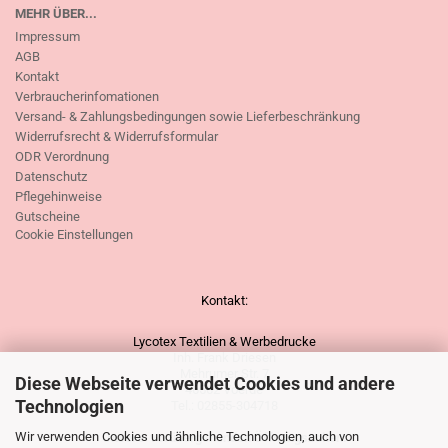
MEHR ÜBER...
Impressum
AGB
Kontakt
Verbraucherinfomationen
Versand- & Zahlungsbedingungen sowie Lieferbeschränkung
Widerrufsrecht & Widerrufsformular
ODR Verordnung
Datenschutz
Pflegehinweise
Gutscheine
Cookie Einstellungen
Kontakt:
Lycotex Textilien & Werbedrucke
Inh. Frank Driesen
Mehrumer Str. 7
Diese Webseite verwendet Cookies und andere
46562 Voerde
Technologien
Tel.: 02855-304718
Wir verwenden Cookies und ähnliche Technologien, auch von
Unsere vorübergehenden Öffnungszeiten: