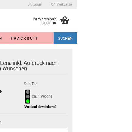
Login
Merkzettel
Ihr Warenkorb
0,00 EUR
N
T R A C K S U I T
SUCHEN
Lena inkl. Aufdruck nach
n Wünschen
Sub-Tas
t:
ca. 1 Woche
(Ausland abweichend)
: