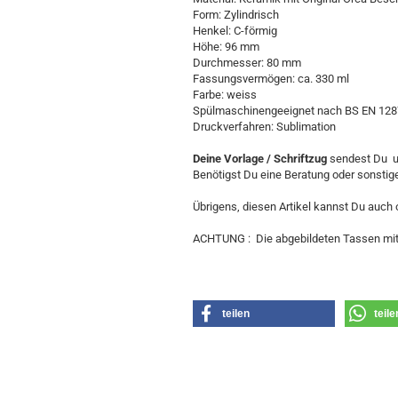
Form: Zylindrisch
Henkel: C-förmig
Höhe: 96 mm
Durchmesser: 80 mm
Fassungsvermögen: ca. 330 ml
Farbe: weiss
Spülmaschinengeeignet nach BS EN 128
Druckverfahren: Sublimation
Deine Vorlage / Schriftzug
sendest Du u
Benötigst Du eine Beratung oder sonstige 
Übrigens, diesen Artikel kannst Du auch
ACHTUNG : Die abgebildeten Tassen mit A
teilen
teile