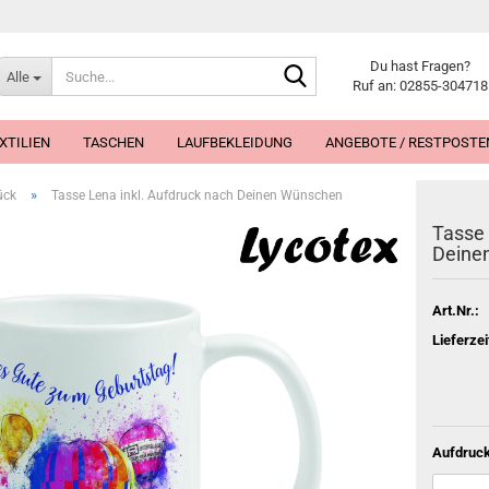
Suche...
Du hast Fragen?
Alle
Ruf an: 02855-304718
XTILIEN
TASCHEN
LAUFBEKLEIDUNG
ANGEBOTE / RESTPOSTE
»
ück
Tasse Lena inkl. Aufdruck nach Deinen Wünschen
Tasse 
Deine
Art.Nr.:
Lieferzei
Aufdruck