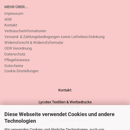
MEHR ÜBER...
Impressum
AGB
Kontakt
Verbraucherinfomationen
Versand- & Zahlungsbedingungen sowie Lieferbeschränkung
Widerrufsrecht & Widerrufsformular
ODR Verordnung
Datenschutz
Pflegehinweise
Gutscheine
Cookie Einstellungen
Kontakt:
Lycotex Textilien & Werbedrucke
Inh. Frank Driesen
Mehrumer Str. 7
Diese Webseite verwendet Cookies und andere
46562 Voerde
Technologien
Tel.: 02855-304718
Wir verwenden Cookies und ähnliche Technologien, auch von
Unsere vorübergehenden Öffnungszeiten: