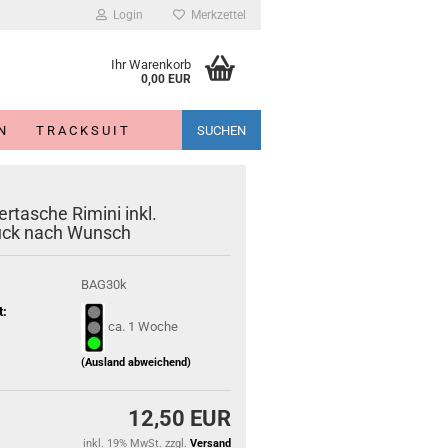
Login
Merkzettel
Ihr Warenkorb
0,00 EUR
N
T R A C K S U I T
SUCHEN
ertasche Rimini inkl.
uck nach Wunsch
BAG30k
t:
ca. 1 Woche
(Ausland abweichend)
12,50 EUR
inkl. 19% MwSt. zzgl.
Versand