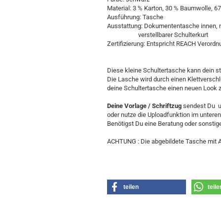
Material: 3 % Karton, 30 % Baumwolle, 67
Ausführung: Tasche
Ausstattung: Dokumententasche innen, 
verstellbarer Schulterkurt
Zertifizierung: Entspricht REACH Verordn
Diese kleine Schultertasche kann dein s
Die Lasche wird durch einen Klettverschl
deine Schultertasche einen neuen Look 
Deine Vorlage / Schriftzug
sendest Du u
oder nutze die Uploadfunktion im unteren
Benötigst Du eine Beratung oder sonstige 
ACHTUNG : Die abgebildete Tasche mit Auf
teilen
teile