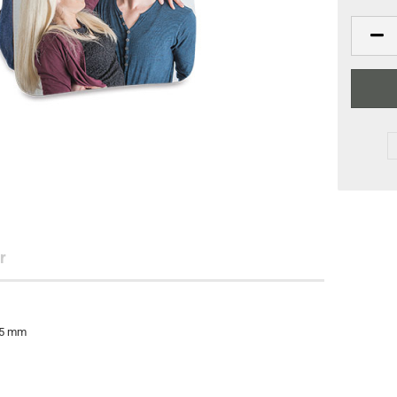
r
95 mm