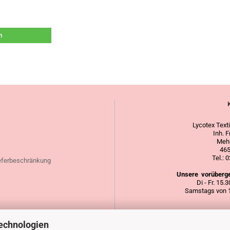
n
Lycotex Text
Inh. 
Mehr
465
Tel.:
eferbeschränkung
Unsere vorüberge
Di - Fr. 15.
Samstags von 1
echnologien