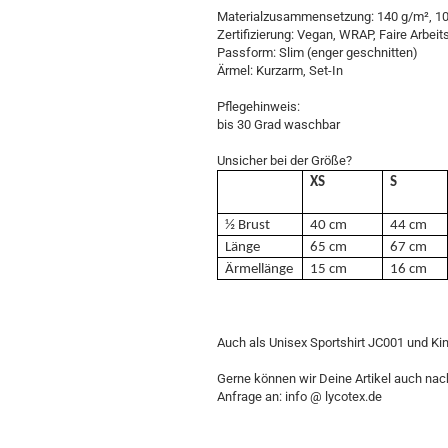
Materialzusammensetzung: 140 g/m², 10
Zertifizierung: Vegan, WRAP, Faire Arbe
Passform: Slim (enger geschnitten)
Ärmel: Kurzarm, Set-In
Pflegehinweis:
bis 30 Grad waschbar
Unsicher bei der Größe?
XS
S
½ Brust
40 cm
44 cm
Länge
65 cm
67 cm
Ärmellänge
15 cm
16 cm
Auch als Unisex Sportshirt JC001 und Kin
Gerne können wir Deine Artikel auch na
Anfrage an: info @ lycotex.de