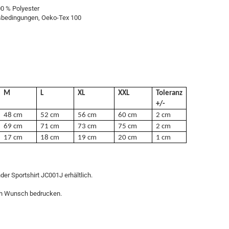
0 % Polyester
itsbedingungen, Oeko-Tex 100
M
L
XL
XXL
Toleranz
+/-
48 cm
52 cm
56 cm
60 cm
2 cm
69 cm
71 cm
73 cm
75 cm
2 cm
17 cm
18 cm
19 cm
20 cm
1 cm
der Sportshirt JC001J erhältlich.
ch Wunsch bedrucken.