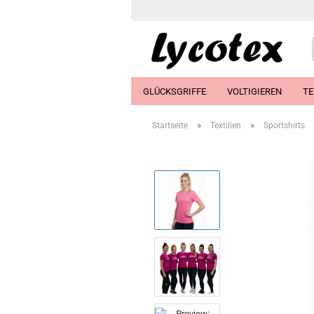
GLÜCKSGRIFFE
VOLTIGIEREN
TE
»
»
Startseite
Textilien
Sportshirts