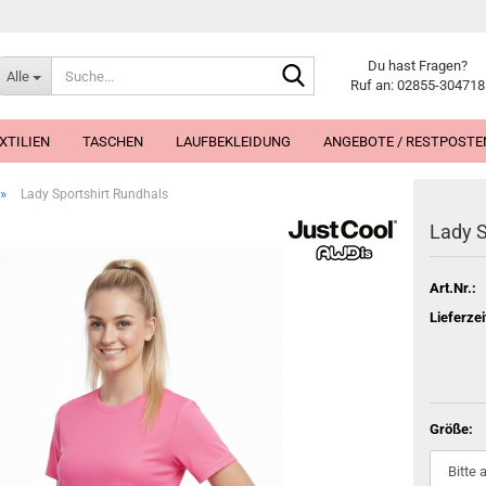
Suche...
Du hast Fragen?
Alle
Ruf an: 02855-304718
XTILIEN
TASCHEN
LAUFBEKLEIDUNG
ANGEBOTE / RESTPOSTE
»
Lady Sportshirt Rundhals
Lady S
Art.Nr.:
Lieferzei
Größe: