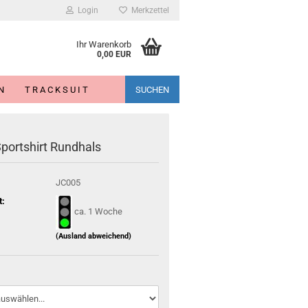
Login
Merkzettel
Ihr Warenkorb
0,00 EUR
N
T R A C K S U I T
SUCHEN
portshirt Rundhals
JC005
t:
ca. 1 Woche
(Ausland abweichend)