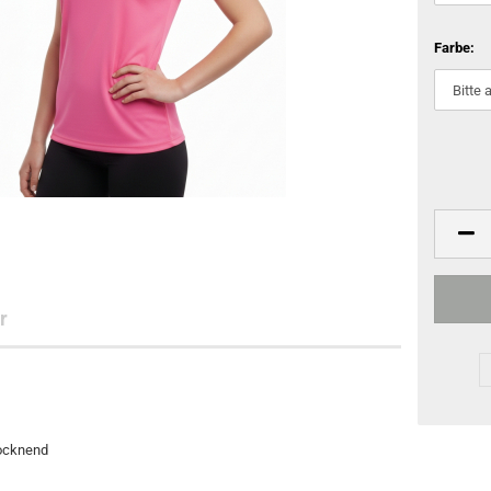
Farbe:
r
rocknend